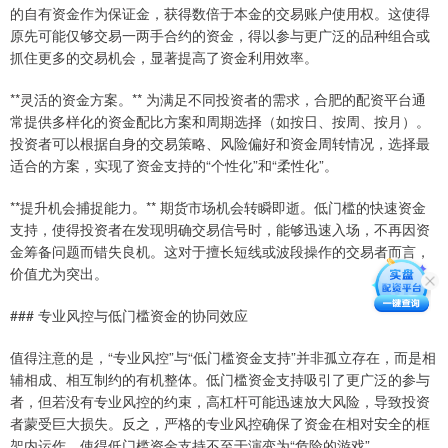
的自有资金作为保证金，获得数倍于本金的交易账户使用权。这使得
原先可能仅够交易一两手合约的资金，得以参与更广泛的品种组合或
抓住更多的交易机会，显著提高了资金利用效率。
**灵活的资金方案。** 为满足不同投资者的需求，合肥的配资平台通
常提供多样化的资金配比方案和周期选择（如按日、按周、按月）。
投资者可以根据自身的交易策略、风险偏好和资金周转情况，选择最
适合的方案，实现了资金支持的“个性化”和“柔性化”。
**提升机会捕捉能力。** 期货市场机会转瞬即逝。低门槛的快速资金
支持，使得投资者在发现明确交易信号时，能够迅速入场，不再因资
金筹备问题而错失良机。这对于擅长短线或波段操作的交易者而言，
价值尤为突出。
### 专业风控与低门槛资金的协同效应
值得注意的是，“专业风控”与“低门槛资金支持”并非孤立存在，而是相
辅相成、相互制约的有机整体。低门槛资金支持吸引了更广泛的参与
者，但若没有专业风控的约束，高杠杆可能迅速放大风险，导致投资
者蒙受巨大损失。反之，严格的专业风控确保了资金在相对安全的框
架内运作，使得低门槛资金支持不至于演变为“危险的游戏”。