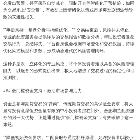
会发出预警，甚至采取自动减仓、限制开仓等智能化干预措施，如同
为交易系上“安全带”，有效防止因情绪化决策或市场突发剧烈波动导
致的灾难性损失。
**事后风控：复盘分析与持续优化。** 交易结束后，风控并未停止。
专业的配资服务会提供详尽的交易报告和数据分析，帮助投资者复盘
交易行为，总结得失。平台自身也会根据市场变化和交易数据，持续
优化风控模型和参数，形成动态迭代的风险管理闭环。
这种多层次、立体化的专业风控，将个体投资者难以具备的风险管理
能力，以服务的形式提供出来，极大地增强了交易过程的稳定性和可
预测性。
### 低门槛资金支持：激活市场参与活力
资金是参与期货交易的“弹药”。传统期货交易的高保证金要求，将大
量有投资意愿但资金量有限的中小投资者挡在门外。合肥期货配资服
务的另一大优势，正是通过提供“低门槛资金支持”，有效破解了这一
难题。
**降低初始资金要求。** 配资服务通过杠杆原理，允许投资者以较小