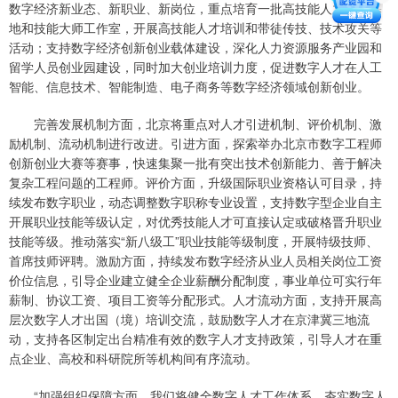
数字经济新业态、新职业、新岗位，重点培育一批高技能人才培训基
地和技能大师工作室，开展高技能人才培训和带徒传技、技术攻关等
活动；支持数字经济创新创业载体建设，深化人力资源服务产业园和
留学人员创业园建设，同时加大创业培训力度，促进数字人才在人工
智能、信息技术、智能制造、电子商务等数字经济领域创新创业。
完善发展机制方面，北京将重点对人才引进机制、评价机制、激
励机制、流动机制进行改进。引进方面，探索举办北京市数字工程师
创新创业大赛等赛事，快速集聚一批有突出技术创新能力、善于解决
复杂工程问题的工程师。评价方面，升级国际职业资格认可目录，持
续发布数字职业，动态调整数字职称专业设置，支持数字型企业自主
开展职业技能等级认定，对优秀技能人才可直接认定或破格晋升职业
技能等级。推动落实“新八级工”职业技能等级制度，开展特级技师、
首席技师评聘。激励方面，持续发布数字经济从业人员相关岗位工资
价位信息，引导企业建立健全企业薪酬分配制度，事业单位可实行年
薪制、协议工资、项目工资等分配形式。人才流动方面，支持开展高
层次数字人才出国（境）培训交流，鼓励数字人才在京津冀三地流
动，支持各区制定出台精准有效的数字人才支持政策，引导人才在重
点企业、高校和科研院所等机构间有序流动。
“加强组织保障方面，我们将健全数字人才工作体系、夯实数字人