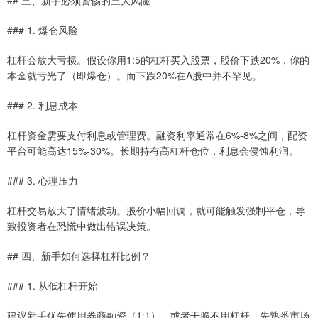
### 1. 爆仓风险
杠杆会放大亏损。假设你用1:5的杠杆买入股票，股价下跌20%，你的
本金就亏光了（即爆仓）。而下跌20%在A股中并不罕见。
### 2. 利息成本
杠杆资金需要支付利息或管理费。融资利率通常在6%-8%之间，配资
平台可能高达15%-30%。长期持有高杠杆仓位，利息会侵蚀利润。
### 3. 心理压力
杠杆交易放大了情绪波动。股价小幅回调，就可能触发强制平仓，导
致投资者在恐慌中做出错误决策。
## 四、新手如何选择杠杆比例？
### 1. 从低杠杆开始
建议新手优先使用券商融资（1:1），或者干脆不用杠杆。先熟悉市场